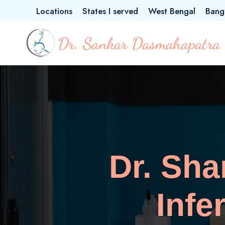
Locations
States I served
West Bengal
Bang
Dr. Sh
Infe