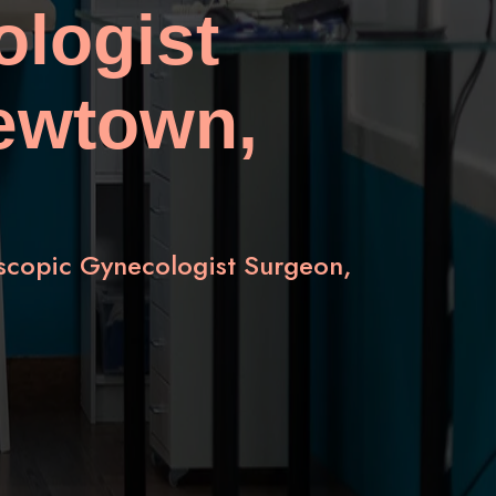
logist
Newtown,
oscopic Gynecologist Surgeon,