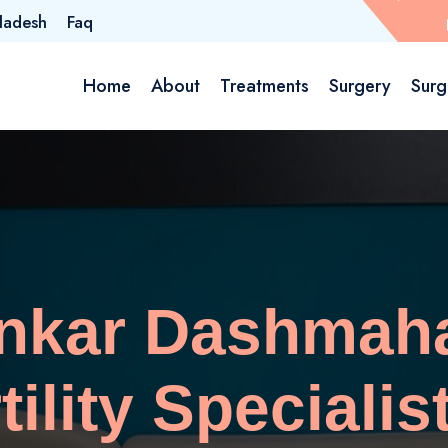
ladesh
Faq
Home
About
Treatments
Surgery
Surg
ankar Dashmaha
rtility Specialis