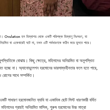
ারণ। Ovulation হল ডিম্বাশয় থেকে একটি পরিপক্ক ডিম্বাণু নিঃসরণ, যা
িয়মিত বা একেবারেই ঘটে না, তখন এটি গর্ভধারণকে কঠিন করে তুলতে পারে।
থিতিকে বোঝায়। কিছু ক্ষেত্রে, মহিলাদের অনিয়মিত বা অনুপস্থিত
মিত হচ্ছে না। অ্যানোভুলেশন হরমোনের ভারসাম্যহীনতার ফলে হতে পারে,
ড রোগের সাথে সম্পর্কিত।
ি সাধারণ হরমোনজনিত ব্যাধি যা একাধিক ছোট সিস্ট ধারণকারী বর্ধিত
মহিলাদের প্রায়ই অনিয়মিত মাসিক, পুরুষ হরমোনের উচ্চ মাত্রা