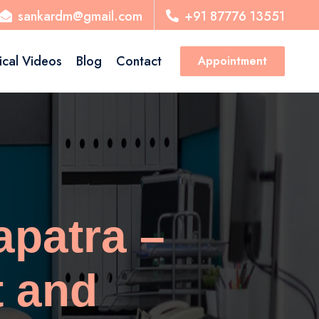
sankardm@gmail.com
+91 87776 13551
ical Videos
Blog
Contact
Appointment
patra –
t and