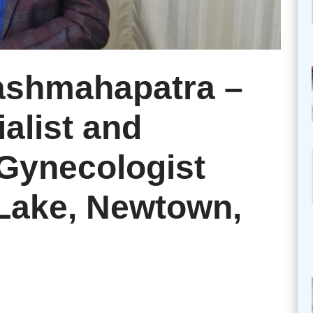
ashmahapatra –
ialist and
Gynecologist
 Lake, Newtown,