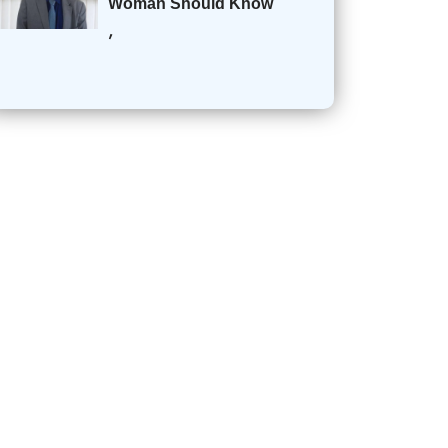
Woman Should Know
,