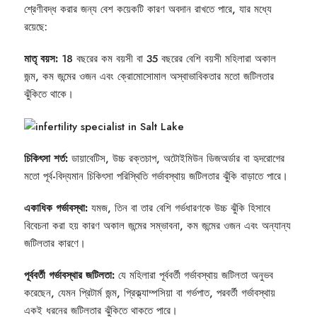
শ্রেণীবদ্ধ করার জন্য বেশ কয়েকটি কারণ অবদান রাখতে পারে, যার মধ্যে
রয়েছে:
মাতৃ বয়স:
18 বছরের কম বয়সী বা 35 বছরের বেশি বয়সী মহিলারা অকাল
জন্ম, কম জন্মের ওজন এবং ক্রোমোসোমাল অস্বাভাবিকতার মতো জটিলতার
ঝুঁকিতে থাকে।
চিকিৎসা শর্ত:
ডায়াবেটিস, উচ্চ রক্তচাপ, অটোইমিউন ডিজঅর্ডার বা হৃদরোগের
মতো পূর্ব-বিদ্যমান চিকিৎসা পরিস্থিতি গর্ভাবস্থায় জটিলতার ঝুঁকি বাড়াতে পারে।
একাধিক গর্ভাবস্থা:
যমজ, তিন বা তার বেশি গর্ভধারণকে উচ্চ ঝুঁকি হিসাবে
বিবেচনা করা হয় কারণ অকাল জন্মের সম্ভাবনা, কম জন্মের ওজন এবং অন্যান্য
জটিলতার কারণে।
পূর্ববর্তী গর্ভাবস্থার জটিলতা:
যে মহিলারা পূর্ববর্তী গর্ভাবস্থায় জটিলতা অনুভব
করেছেন, যেমন প্রিটার্ম জন্ম, প্রিক্ল্যাম্পসিয়া বা গর্ভপাত, পরবর্তী গর্ভাবস্থায়
একই ধরনের জটিলতার ঝুঁকিতে থাকতে পারে।