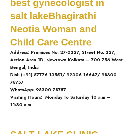
best gynecologist in
salt lakeBhagirathi
Neotia Woman and
Child Care Centre
Address: Premises No. 27-0327, Street No. 327,
Action Area 1D, Newtown Kolkata – 700 756 West
Bengal, India
Dial: (+91) 87776 13551/ 92306 16647/ 98300
78757
WhatsApp: 98300 78757
Visiting Hours: Monday to Saturday 10 a.m –
11:30 a.m