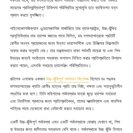
দক্ষতার সাথে, ডাঃ দশমহাপাত্র জটিল গর্ভধারণ পরিচালনা করতে এবং গর্ভবতী
মায়েদের প্রতিদ্বন্দ্বিতাপূর্ণ চিকিৎসা পরিস্থিতির মুখোমুখি হতে ব্যক্তিগত যত্ন
প্রদান করতে সুসজ্জিত।
গাইনোকোলজিক্যাল এন্ডোস্কোপিক সার্জারিতে তার ব্যাকগ্রাউন্ড, উচ্চ-ঝুঁকির
প্রসূতিবিদ্যার তার ব্যাপক জ্ঞানের সাথে মিলিত, ডাঃ দশমহাপাত্রকে প্রতিটি
রোগীর অনন্য প্রয়োজনের জন্য উন্নত ডায়াগনস্টিক এবং চিকিত্সার বিকল্পগুলি
অফার করার অনুমতি দেয়। তার তত্ত্বাবধানে থাকা গর্ভবতী মায়েরা মা এবং শিশু
উভয়ের জন্যই সর্বোত্তম সম্ভাব্য ফলাফল নিশ্চিত করার প্রতিশ্রুতিতে বিশ্বাস
করতে পারেন, এমনকি সবচেয়ে চ্যালেঞ্জিং পরিস্থিতিতেও।
সল্টলেক এলাকার একজন
উচ্চ-ঝুঁকিপূর্ণ গর্ভধারণ বিশেষজ্ঞ
হিসেবে ডঃ শঙ্কর
দাশমহাপাত্রের খ্যাতি রোগীর যত্নের প্রতি তার নিষ্ঠা, দক্ষতা এবং সহানুভূতিশীল
পদ্ধতির কথা বলে। তিনি মহিলাদের গর্ভাবস্থার যাত্রা জুড়ে ব্যাপক সহায়তা
এবং নির্দেশিকা প্রদানের জন্য প্রতিশ্রুতিবদ্ধ, তাদের আত্মবিশ্বাস এবং মানসিক
শান্তির সাথে যেকোনো বাধা নেভিগেট করতে সহায়তা করে।
একটি উচ্চ-ঝুঁকিপূর্ণ গর্ভাবস্থা এমন একটি গর্ভাবস্থাকে বোঝায় যেখানে মা, শিশু
বা উভয়ের জন্য জটিলতার সম্ভাবনা বেশি থাকে। গর্ভাবস্থাকে উচ্চ ঝুঁকি হিসাবে