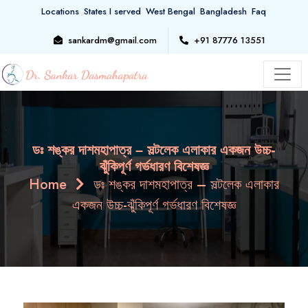
Locations
States I served
West Bengal
Bangladesh
Faq
sankardm@gmail.com
+91 87776 13551
ডঃ শঙ্কর দাশমহাপাত্র – সল্টলেক এলাকার একজন উচ্চ-
ঝুঁকিপূর্ণ গর্ভধারণ বিশেষজ্ঞ
Home
ডঃ শঙ্কর দাশমহাপাত্র – সল্টলেক এলাকার
একজন উচ্চ-ঝুঁকিপূর্ণ গর্ভধারণ বিশেষজ্ঞ