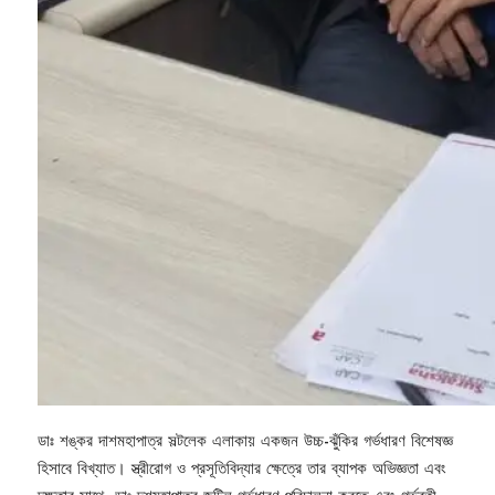
ডাঃ শঙ্কর দাশমহাপাত্র সল্টলেক এলাকায় একজন উচ্চ-ঝুঁকির গর্ভধারণ বিশেষজ্ঞ
হিসাবে বিখ্যাত। স্ত্রীরোগ ও প্রসূতিবিদ্যার ক্ষেত্রে তার ব্যাপক অভিজ্ঞতা এবং