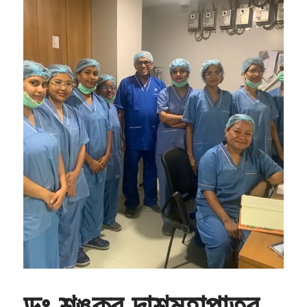
ডঃ শঙ্কর দাশমহাপাত্র