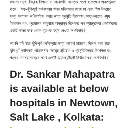
কখনও ওষুধ, বিছানা বিশ্রাম বা তাড়াতাড়ি প্রসবের মতো হস্তক্ষেপ অন্তর্ভুক্ত
থাকে। উচ্চ-ঝুঁকিপূর্ণ গর্ভাবস্থায় থাকা মহিলাদের জন্য মা এবং শিশু উভয়ের
জন্য ফলাফল অপ্টিমাইজ করার জন্য প্রসূতি বিশেষজ্ঞ, মাতৃ-ভ্রূণের ওষুধ
বিশেষজ্ঞ এবং প্রয়োজন অনুসারে অন্যান্য বিশেষজ্ঞ সহ স্বাস্থ্যসেবা পেশাদারদের
একটি দলের কাছ থেকে ব্যাপক যত্ন নেওয়া অপরিহার্য।
আপনি যদি উচ্চ-ঝুঁকিপূর্ণ গর্ভাবস্থার জন্য পরামর্শ চাচ্ছেন, বিশেষ করে উচ্চ-
ঝুঁকিপূর্ণ গর্ভাবস্থা পরিচালনার ক্ষেত্রে স্ত্রীরোগ ও প্রসূতিবিদ্যার বিশেষজ্ঞ ডঃ
শঙ্কর দাশমহাপাত্রের সাথে একটি অ্যাপয়েন্টমেন্ট নির্ধারণ করা অপরিহার্য।
Dr. Sankar Mahapatra
is available at below
hospitals in Newtown,
Salt Lake , Kolkata: