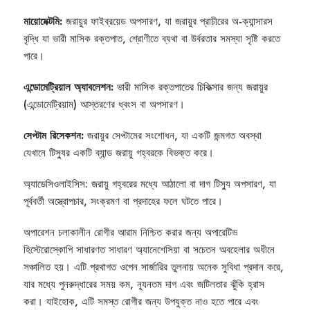
মায়োমেক্টমি:
জরায়ুর ফাইব্রয়েড অপসারণ, যা জরায়ুর প্রাচীরের অ-ক্যান্সারস
বৃদ্ধি যা ভারী মাসিক রক্তপাত, শ্রোণীতে ব্যথা বা উর্বরতার সমস্যা সৃষ্টি করতে
পারে।
এন্ডোমেট্রিয়াল অ্যাবলেশন:
ভারী মাসিক রক্তপাতের চিকিত্সার জন্য জরায়ুর
(এন্ডোমেট্রিয়াম) আস্তরণের ধ্বংস বা অপসারণ।
সেপ্টাম রিসেকশন:
জরায়ুর সেপ্টামের সংশোধন, যা একটি জন্মগত অবস্থা
যেখানে টিস্যুর একটি ব্যান্ড জরায়ু গহ্বরকে বিভক্ত করে।
অ্যাডেসিওলাইসিস: জরায়ু গহ্বরের মধ্যে আঠালো বা দাগ টিস্যু অপসারণ, যা
পূর্ববর্তী অস্ত্রোপচার, সংক্রমণ বা প্রদাহের ফলে ঘটতে পারে।
অপারেশন চলাকালীন রোগীর আরাম নিশ্চিত করার জন্য অপারেটিভ
হিস্টেরোস্কোপি সাধারণত সাধারণ অ্যানেশেসিয়া বা সচেতন অবহেলার অধীনে
সঞ্চালিত হয়। এটি প্রথাগত ওপেন সার্জারির তুলনায় অনেক সুবিধা প্রদান করে,
যার মধ্যে পুনরুদ্ধারের সময় কম, ন্যূনতম দাগ এবং জটিলতার ঝুঁকি হ্রাস
করা। যাইহোক, এটি সমস্ত রোগীর জন্য উপযুক্ত নাও হতে পারে এবং