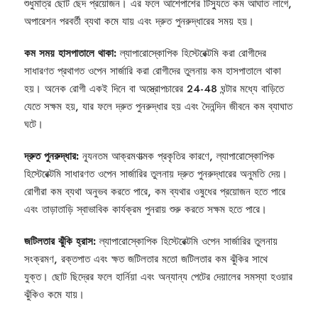
শুধুমাত্র ছোট ছেদ প্রয়োজন। এর ফলে আশেপাশের টিস্যুতে কম আঘাত লাগে,
অপারেশন পরবর্তী ব্যথা কমে যায় এবং দ্রুত পুনরুদ্ধারের সময় হয়।
কম সময় হাসপাতালে থাকা:
ল্যাপারোস্কোপিক হিস্টেরেক্টমি করা রোগীদের
সাধারণত প্রথাগত ওপেন সার্জারি করা রোগীদের তুলনায় কম হাসপাতালে থাকা
হয়। অনেক রোগী একই দিনে বা অস্ত্রোপচারের 24-48 ঘন্টার মধ্যে বাড়িতে
যেতে সক্ষম হয়, যার ফলে দ্রুত পুনরুদ্ধার হয় এবং দৈনন্দিন জীবনে কম ব্যাঘাত
ঘটে।
দ্রুত পুনরুদ্ধার:
ন্যূনতম আক্রমণাত্মক প্রকৃতির কারণে, ল্যাপারোস্কোপিক
হিস্টেরেক্টমি সাধারণত ওপেন সার্জারির তুলনায় দ্রুত পুনরুদ্ধারের অনুমতি দেয়।
রোগীরা কম ব্যথা অনুভব করতে পারে, কম ব্যথার ওষুধের প্রয়োজন হতে পারে
এবং তাড়াতাড়ি স্বাভাবিক কার্যক্রম পুনরায় শুরু করতে সক্ষম হতে পারে।
জটিলতার ঝুঁকি হ্রাস:
ল্যাপারোস্কোপিক হিস্টেরেক্টমি ওপেন সার্জারির তুলনায়
সংক্রমণ, রক্তপাত এবং ক্ষত জটিলতার মতো জটিলতার কম ঝুঁকির সাথে
যুক্ত। ছোট ছিদ্রের ফলে হার্নিয়া এবং অন্যান্য পেটের দেয়ালের সমস্যা হওয়ার
ঝুঁকিও কমে যায়।