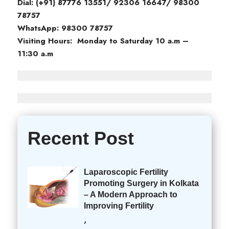
Dial: (+91) 87776 13551/ 92306 16647/ 98300
78757
WhatsApp: 98300 78757
Visiting Hours: Monday to Saturday 10 a.m –
11:30 a.m
Recent Post
Laparoscopic Fertility
Promoting Surgery in Kolkata
– A Modern Approach to
Improving Fertility
,