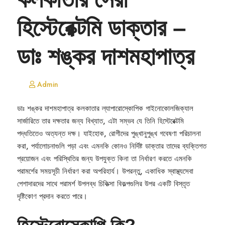
হিস্টেরেক্টমি ডাক্তার –
ডাঃ শঙ্কর দাশমহাপাত্র
Admin
ডাঃ শঙ্কর দাশমহাপাত্র কলকাতার ল্যাপারোস্কোপিক গাইনোকোলজিক্যাল
সার্জারিতে তার দক্ষতার জন্য বিখ্যাত, এটা সম্ভব যে তিনি হিস্টেরেক্টমি
পদ্ধতিতেও অত্যন্ত দক্ষ। যাইহোক, রোগীদের পুঙ্খানুপুঙ্খ গবেষণা পরিচালনা
করা, পর্যালোচনাগুলি পড়া এবং এমনকি কোনও নির্দিষ্ট ডাক্তার তাদের ব্যক্তিগত
প্রয়োজন এবং পরিস্থিতির জন্য উপযুক্ত কিনা তা নির্ধারণ করতে এমনকি
পরামর্শের সময়সূচী নির্ধারণ করা অপরিহার্য। উপরন্তু, একাধিক স্বাস্থ্যসেবা
পেশাদারদের সাথে পরামর্শ উপলব্ধ চিকিত্সা বিকল্পগুলির উপর একটি বিস্তৃত
দৃষ্টিকোণ প্রদান করতে পারে।