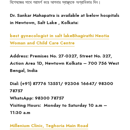
বিশেষজ্ঞের সাথে পরামর্শ করে আপনার স্বাস্থ্যকে অগ্রাধিকার দিন।
Dr. Sankar Mahapatra is available at below hospitals
in Newtown, Salt Lake , Kolkata:
best gynecologist in salt lakeBhagirathi Neotia
Woman and Child Care Centre
Address: Premises No. 27-0327, Street No. 327,
Action Area 1D, Newtown Kolkata – 700 756 West
Bengal, India
Dial: (+91) 87776 13551/ 92306 16647/ 98300
78757
WhatsApp: 98300 78757
Visiting Hours: Monday to Saturday 10 a.m –
11:30 a.m
Millenium Clinic, Teghoria Main Road