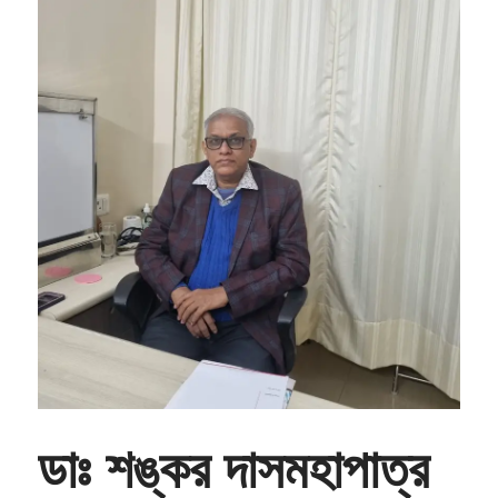
ডাঃ শঙ্কর দাসমহাপাত্র