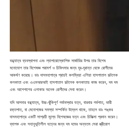
বন্ধ্যাত্ব ব্যবস্থাপনা এবং ল্যাপারোস্কোপিক সার্জারির উপর তার বিশেষ
মনোযোগ তার বিশেষজ্ঞ পরামর্শ ও চিকিৎসার জন্য দূর-দূরান্ত থেকে রোগীদের
আকর্ষণ করেছে। ডাঃ দাসমহাপাত্র প্রায়ই কলম্বিয়া এশিয়া হাসপাতাল সল্টলেক
কলকাতা এবং এএমআরআই হাসপাতাল সল্টলেক কলকাতায় কাজ করেন, দম দম
এবং আশেপাশের এলাকার অনেক রোগীদের সেবা করেন।
যদি আপনার বন্ধ্যাত্ব, উচ্চ-ঝুঁকিপূর্ণ গর্ভাবস্থার যত্ন, বারবার গর্ভপাত, ভারী
রক্তপাত, বা মেনোপজের সমস্যা সম্পর্কিত উদ্বেগ থাকে, তাহলে ডাঃ শঙ্কর
দাসমহাপাত্র একটি সাশ্রয়ী মূল্যে বিশেষজ্ঞের যত্ন এবং চিকিত্সা প্রদান করেন।
ব্যাপক এবং সহানুভূতিশীল যত্নের জন্য দম দমের অন্যতম সেরা স্ত্রীরোগ