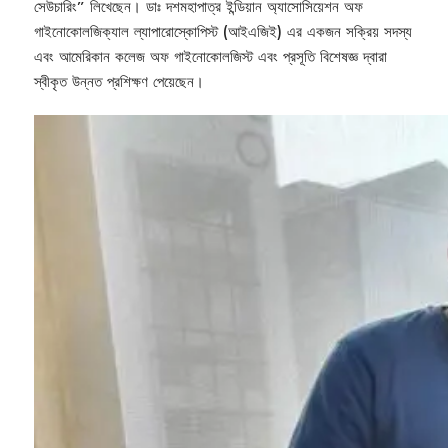
সেউচারিং” লিখেছেন। ডাঃ দশমহাপাত্র ইন্ডিয়ান অ্যাসোসিয়েশন অফ
গাইনোকোলজিক্যাল ল্যাপারোস্কোপিস্ট (আইএজিই) এর একজন সক্রিয় সদস্য
এবং আমেরিকান কলেজ অফ গাইনোকোলজিস্ট এবং প্রসূতি বিশেষজ্ঞ দ্বারা
স্বীকৃত উন্নত প্রশিক্ষণ পেয়েছেন।