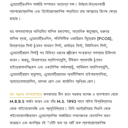
এন্ডোমেট্রিওসিস সার্জারি সম্পাদনে অত্যন্ত দক্ষ। উর্বরতা-উন্নয়নকারী
ল্যাপারোস্কোপিক এবং হিস্টেরোস্কোপিক পদ্ধতিতে তার আগ্রহের বিশেষ ক্ষেত্র
রয়েছে।
ডাঃ দাসমহাপাত্র অনিয়মিত মাসিক রক্তপাত, অত্যধিক ঋতুস্রাব, গুরুতর
মাসিক ব্যথা, এন্ডোমেট্রিওসিস, পলিসিস্টিক ওভারিয়ান সিন্ড্রোম (PCOS),
ডিম্বাশয়ের সিস্ট (যেমন সাধারণ সিস্ট, ডার্ময়েড সিস্ট, মিউসিনাস সিস্ট,
এন্ডোমেট্রিয়াস সিস্ট) সহ বিভিন্ন ধরনের স্ত্রীরোগ সংক্রান্ত সমস্যার চিকিৎসা
করেন। জরায়ু, ডিম্বাশয়ের ম্যালিগন্যান্সি, টিউবাল প্যাথলজি (যেমন
হাইড্রোসালপিঙ্কস এবং একটোপিক গর্ভাবস্থা), সার্ভিকাল ম্যালিগন্যান্সি,
এন্ডোমেট্রিয়াল ক্যান্সার, এন্ডোমেট্রিয়ামের অ্যাটিপিকাল হাইপারপ্লাসিয়া,
অ্যাডেনোমায়োসিস, ভালভা রোগ এবং বার্থোলিন গ্রন্থির রোগ।
ডাঃ শঙ্কর দাশমহাপাত্র
কলকাতার নীল রতন সরকার কলেজ ও হাসপাতাল থেকে
M.B.B.S অর্জন করেন এবং তাঁর M.S. 1993 সালে পাটনা বিশ্ববিদ্যালয়
থেকে গাইনোকোলজি এবং প্রসূতিবিদ্যায়। তিনি অস্ট্রেলিয়ার সিডনি থেকে
গাইনোকোলজিক্যাল এন্ডোস্কোপিক সার্জারিতে সম্মানজনক ফেলোশিপ ধারণ
করেছেন এবং জনপ্রিয় বই “স্টেট অফ দ্য আর্ট অফ ল্যাপারোস্কোপিক